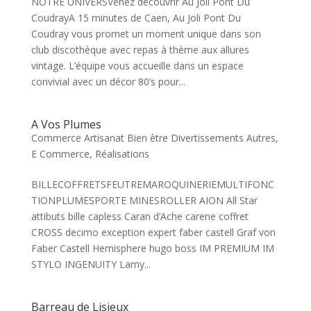
NOTRE UNIVERSVenez découvrir Au Joli Pont Du
CoudrayA 15 minutes de Caen, Au Joli Pont Du
Coudray vous promet un moment unique dans son
club discothèque avec repas à thème aux allures
vintage. L’équipe vous accueille dans un espace
convivial avec un décor 80’s pour...
A Vos Plumes
Commerce Artisanat Bien être Divertissements Autres
,
E Commerce
,
Réalisations
BILLECOFFRETSFEUTREMAROQUINERIEMULTIFONC
TIONPLUMESPORTE MINESROLLER AION All Star
attibuts bille capless Caran d’Ache carene coffret
CROSS decimo exception expert faber castell Graf von
Faber Castell Hemisphere hugo boss IM PREMIUM IM
STYLO INGENUITY Lamy...
Barreau de Lisieux