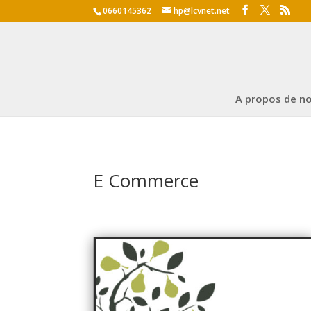
0660145362
hp@lcvnet.net
A propos de n
E Commerce