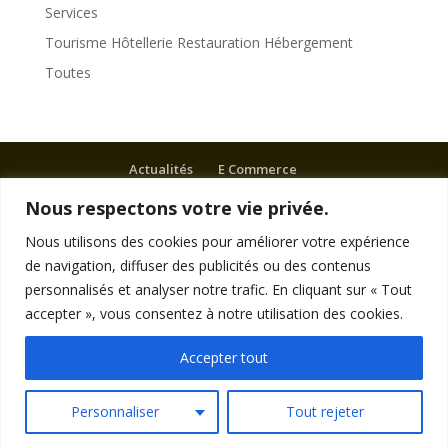
Services
Tourisme Hôtellerie Restauration Hébergement
Toutes
Actualités
E Commerce
Tourisme Hôtellerie Restauration Hébergement
Nous respectons votre vie privée.
Services
Mairies
Nous utilisons des cookies pour améliorer votre expérience
Commerce Artisanat Bien-être Divertissements
de navigation, diffuser des publicités ou des contenus
Autres
personnalisés et analyser notre trafic. En cliquant sur « Tout
Associations
Politique de cookies
accepter », vous consentez à notre utilisation des cookies.
Politique de confidentialité
Mentions légales
Plan du site
Accepter tout
Personnaliser
Tout rejeter
Copyright : LCVNET 2023