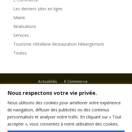
Les derniers sites en ligne
Mairie
Réalisations
Services
Tourisme Hôtellerie Restauration Hébergement
Toutes
Actualités
E Commerce
Tourisme Hôtellerie Restauration Hébergement
Nous respectons votre vie privée.
Services
Mairies
Nous utilisons des cookies pour améliorer votre expérience
Commerce Artisanat Bien-être Divertissements
de navigation, diffuser des publicités ou des contenus
Autres
personnalisés et analyser notre trafic. En cliquant sur « Tout
Associations
Politique de cookies
accepter », vous consentez à notre utilisation des cookies.
Politique de confidentialité
Mentions légales
Plan du site