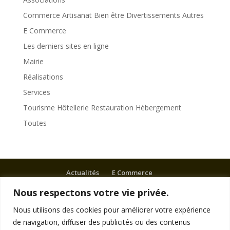
Commerce Artisanat Bien être Divertissements Autres
E Commerce
Les derniers sites en ligne
Mairie
Réalisations
Services
Tourisme Hôtellerie Restauration Hébergement
Toutes
Actualités
E Commerce
Tourisme Hôtellerie Restauration Hébergement
Nous respectons votre vie privée.
Services
Mairies
Nous utilisons des cookies pour améliorer votre expérience
Commerce Artisanat Bien-être Divertissements
de navigation, diffuser des publicités ou des contenus
Autres